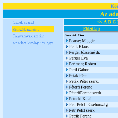
Köz
Az ada
<<
A
B
C
Előző lap
Szerzők
Cím
Pearse; Maggie
Pehl; Klaus
Pergel Józsefné dr.
Perger Éva
Perlman; Robert
Pertl Gábor
Peták Péter
Peták Péter szerk.
Péterfi Ferenc
PéterfiFerenc szerk.
Petneki Katalin
Petr Pelcl - Csehország
Petr Pelcl szerk.
Petrik Ferenc