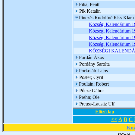
Piha; Pentti
Pik Katalin
Pinczés Rudolfné Kiss Klára
Községi Kalendárium 19
Községi Kalendárium 19
Községi Kalendárium 1
Községi Kalendárium 1
KÖZSÉGI KALENDÁ
Pordán Ákos
Pordány Sarolta
Porkoláb Lajos
Poster; Cyril
Poulain; Robert
Pőcze Gábor
Prehn; Ole
Preuss-Lausitz Ulf
Előző lap
<<
A
B
C
Köz