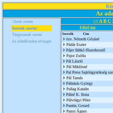
Köz
Az ada
<<
A
B
C
Előző lap
Szerzők
Cím
özv. Németh Gézáné
Pádár Eszter
Pájer Ildikó főszerkesztő
Pajor Zsófia
Pál László
Pál Miklósné
Pal Press Sajtóügynökség sze
Pál Tamás
Pálinkás György
Pallag Katalin
Pálné K. Ilona
Pálvölgyi Péter
Pantin; Gerard
Panyi Ágnes