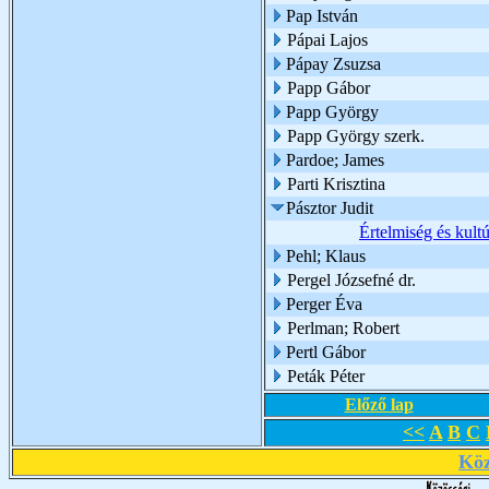
Pap István
Pápai Lajos
Pápay Zsuzsa
Papp Gábor
Papp György
Papp György szerk.
Pardoe; James
Parti Krisztina
Pásztor Judit
Értelmiség és kult
Pehl; Klaus
Pergel Józsefné dr.
Perger Éva
Perlman; Robert
Pertl Gábor
Peták Péter
Előző lap
<<
A
B
C
Köz