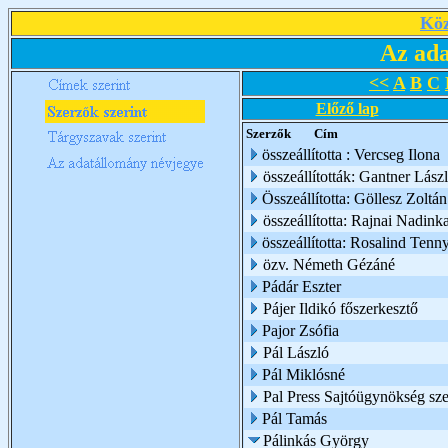
Köz
Az ada
<<
A
B
C
Előző lap
Szerzők
Cím
összeállította : Vercseg Ilona
összeállították: Gantner Lász
Összeállította: Göllesz Zoltán
összeállította: Rajnai Nadink
összeállította: Rosalind Tenn
özv. Németh Gézáné
Pádár Eszter
Pájer Ildikó főszerkesztő
Pajor Zsófia
Pál László
Pál Miklósné
Pal Press Sajtóügynökség sze
Pál Tamás
Pálinkás György