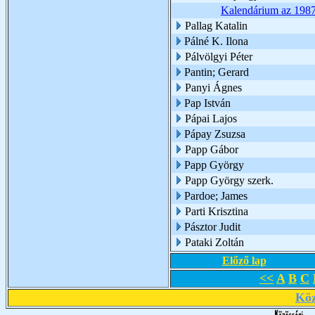
Kalendárium az 1987
Pallag Katalin
Pálné K. Ilona
Pálvölgyi Péter
Pantin; Gerard
Panyi Ágnes
Pap István
Pápai Lajos
Pápay Zsuzsa
Papp Gábor
Papp György
Papp György szerk.
Pardoe; James
Parti Krisztina
Pásztor Judit
Pataki Zoltán
Előző lap
<<
A
B
C
Köz