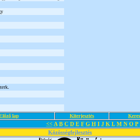
gy
zerk.
Előző lap
Kiterjesztés
Keres
<<
A
B
C
D
E
F
G
H
I
J
K
L
M
N
O
P
Közösségfejlesztés