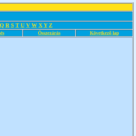
Q
R
S
T
U
V
W
X
Y
Z
és
Összezárás
Következő lap