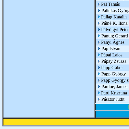
Pál Tamás
Pálinkás Györ
Pallag Katalin
Pálné K. Ilona
Pálvölgyi Péter
Pantin; Gerard
Panyi Ágnes
Pap István
Pápai Lajos
Pápay Zsuzsa
Papp Gábor
Papp György
Papp György s
Pardoe; James
Parti Krisztina
Pásztor Judit