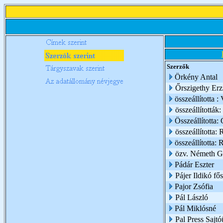
Szerzők
Örkény Antal
Őrszigethy Erz
összeállította :
összeállították
Összeállította:
összeállította:
összeállította:
özv. Németh G
Pádár Eszter
Pájer Ildikó fő
Pajor Zsófia
Pál László
Pál Miklósné
Pal Press Sajt