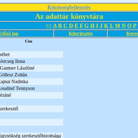
Közösségfejlesztés
Az adattár könyvtára
<<
A
B
C
D
E
F
G
H
I
J
K
L
M
N
O
P
Előző lap
Kiterjesztés
Keres
Cím
sébet
 Vercseg Ilona
: Gantner Lászlóné
 Göllesz Zoltán
 Rajnai Nadinka
 Rosalind Tennyson
ézáné
szerkesztő
óügynökség szerkesztőbizottsága