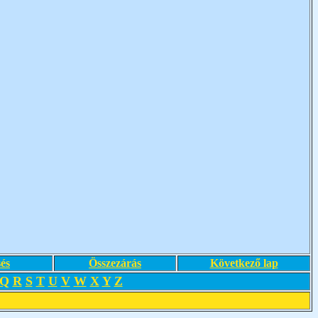
és
Összezárás
Következő lap
Q
R
S
T
U
V
W
X
Y
Z