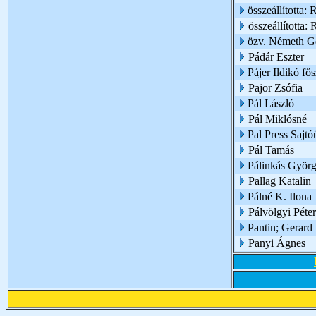
összeállította:
összeállította:
özv. Németh G
Pádár Eszter
Pájer Ildikó fő
Pajor Zsófia
Pál László
Pál Miklósné
Pal Press Sajt
Pál Tamás
Pálinkás Györ
Pallag Katalin
Pálné K. Ilona
Pálvölgyi Péter
Pantin; Gerard
Panyi Ágnes