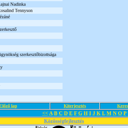
 Rajnai Nadinka
 Rosalind Tennyson
ézáné
szerkesztő
óügynökség szerkesztőbizottsága
gy
Előző lap
Kiterjesztés
Keres
<<
A
B
C
D
E
F
G
H
I
J
K
L
M
N
O
P
Közösségfejlesztés