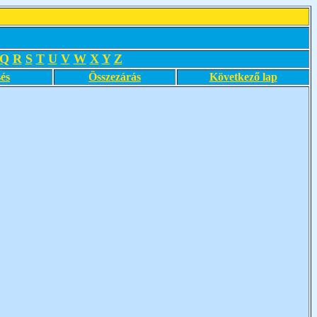
Q
R
S
T
U
V
W
X
Y
Z
és
Összezárás
Következő lap