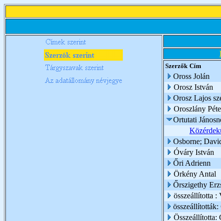
Szerzők
Cím
Oross Jolán
Orosz István
Orosz Lajos sz
Oroszlány Péte
Ortutati Jánosn
Közérdekű
Osborne; Davi
Óváry István
Őri Adrienn
Örkény Antal
Őrszigethy Erz
összeállította :
összeállították
Összeállította: