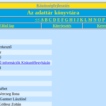
Közösségfejlesztés
Az adattár könyvtára
<<
A
B
C
D
E
F
G
H
I
J
K
L
M
N
O
P
Előző lap
Kiterjesztés
Keres
erkesztő
r
é
 információk Kiskunfélegyházán
d
sébet
 Vercseg Ilona
: Gantner Lászlóné
 Göllesz Zoltán