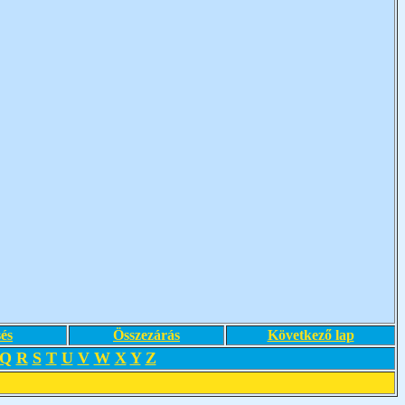
és
Összezárás
Következő lap
Q
R
S
T
U
V
W
X
Y
Z