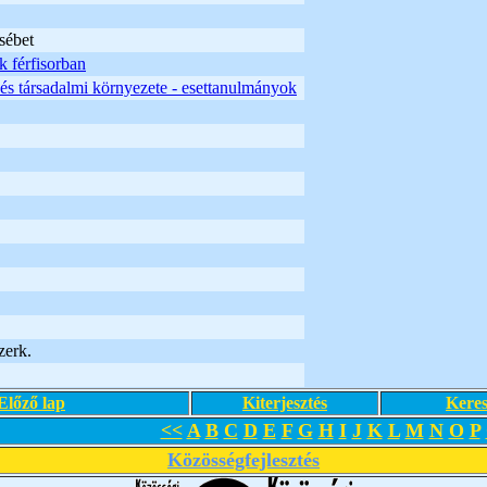
sébet
 férfisorban
és társadalmi környezete - esettanulmányok
zerk.
Előző lap
Kiterjesztés
Keres
<<
A
B
C
D
E
F
G
H
I
J
K
L
M
N
O
P
Közösségfejlesztés