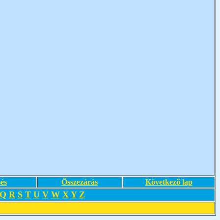
és
Összezárás
Következő lap
Q
R
S
T
U
V
W
X
Y
Z