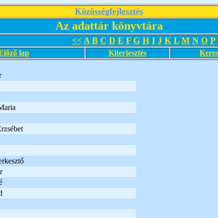
Közösségfejlesztés
Az adattár könyvtára
<<
A
B
C
D
E
F
G
H
I
J
K
L
M
N
O
P
Előző lap
Kiterjesztés
Keres
r
Maria
rzsébet
erkesztő
r
é
d