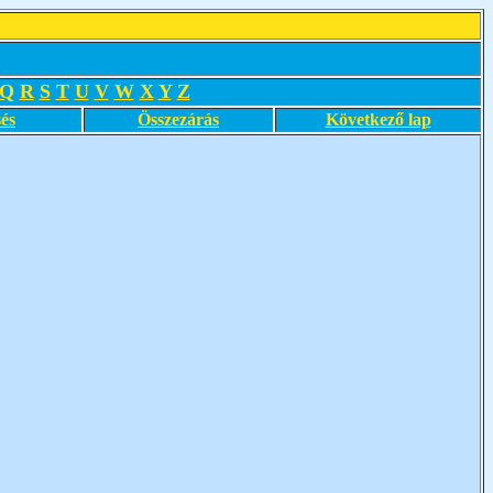
Q
R
S
T
U
V
W
X
Y
Z
és
Összezárás
Következő lap