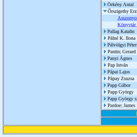
Örkény Antal
Őrszigethy Erz
Asszonyok
Könyvtár 
Pallag Katalin
Pálné K. Ilona
Pálvölgyi Péter
Pantin; Gerard
Panyi Ágnes
Pap István
Pápai Lajos
Pápay Zsuzsa
Papp Gábor
Papp György
Papp György s
Pardoe; James