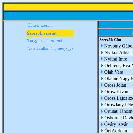
Szerzők
Cím
Novotny Gábo
Nyikos Attila
Nyitrai Imre
Oehrens; Eva-
Oláh Vera
Oláhné Nagy E
Oross Jolán
Orosz István
Orosz Lajos sz
Oroszlány Péte
Ortutati Jánosn
Osborne; Davi
Óváry István
Őri Adrienn