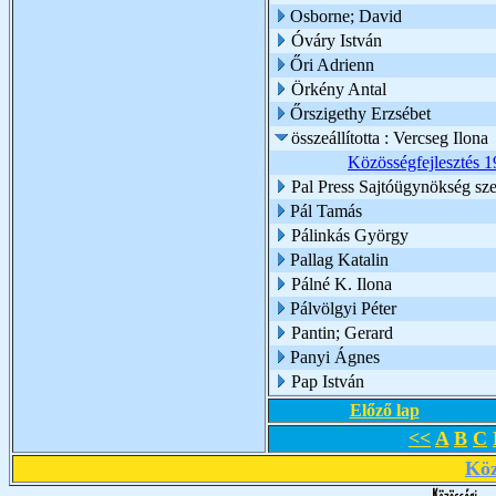
Osborne; David
Óváry István
Őri Adrienn
Örkény Antal
Őrszigethy Erzsébet
összeállította : Vercseg Ilona
Közösségfejlesztés 1
Pal Press Sajtóügynökség sze
Pál Tamás
Pálinkás György
Pallag Katalin
Pálné K. Ilona
Pálvölgyi Péter
Pantin; Gerard
Panyi Ágnes
Pap István
Előző lap
<<
A
B
C
Köz