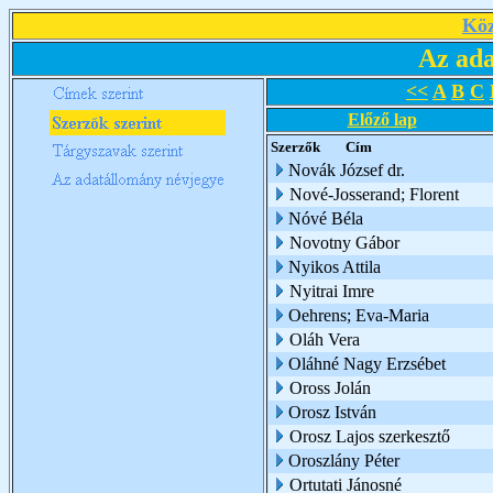
Köz
Az ada
<<
A
B
C
Előző lap
Szerzők
Cím
Novák József dr.
Nové-Josserand; Florent
Nóvé Béla
Novotny Gábor
Nyikos Attila
Nyitrai Imre
Oehrens; Eva-Maria
Oláh Vera
Oláhné Nagy Erzsébet
Oross Jolán
Orosz István
Orosz Lajos szerkesztő
Oroszlány Péter
Ortutati Jánosné