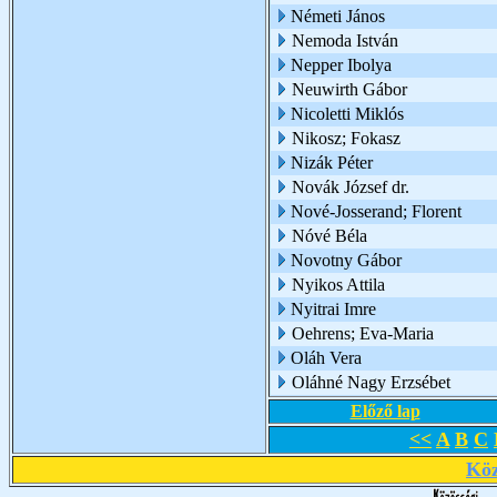
Németi János
Nemoda István
Nepper Ibolya
Neuwirth Gábor
Nicoletti Miklós
Nikosz; Fokasz
Nizák Péter
Novák József dr.
Nové-Josserand; Florent
Nóvé Béla
Novotny Gábor
Nyikos Attila
Nyitrai Imre
Oehrens; Eva-Maria
Oláh Vera
Oláhné Nagy Erzsébet
Előző lap
<<
A
B
C
Köz