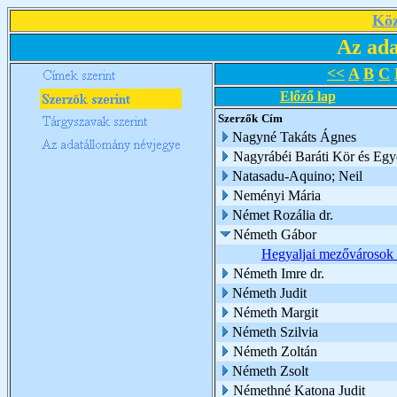
Köz
Az ada
<<
A
B
C
Előző lap
Szerzők
Cím
Nagyné Takáts Ágnes
Nagyrábéi Baráti Kör és Egy
Natasadu-Aquino; Neil
Neményi Mária
Német Rozália dr.
Németh Gábor
Hegyaljai mezővárosok 
Németh Imre dr.
Németh Judit
Németh Margit
Németh Szilvia
Németh Zoltán
Németh Zsolt
Némethné Katona Judit