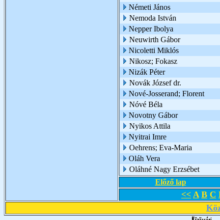
Németi János
Nemoda István
Nepper Ibolya
Neuwirth Gábor
Nicoletti Miklós
Nikosz; Fokasz
Nizák Péter
Novák József dr.
Nové-Josserand; Florent
Nóvé Béla
Novotny Gábor
Nyikos Attila
Nyitrai Imre
Oehrens; Eva-Maria
Oláh Vera
Oláhné Nagy Erzsébet
Előző lap
<<
A
B
C
Köz