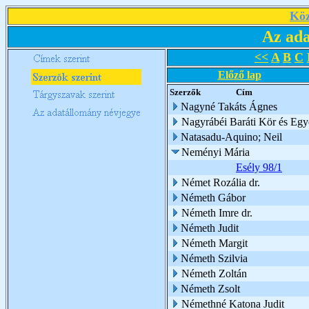
Köz
Az ada
<<
A
B
C
Előző lap
Szerzők
Cím
Nagyné Takáts Ágnes
Nagyrábéi Baráti Kör és Egy
Natasadu-Aquino; Neil
Neményi Mária
Esély 98/1
Német Rozália dr.
Németh Gábor
Németh Imre dr.
Németh Judit
Németh Margit
Németh Szilvia
Németh Zoltán
Németh Zsolt
Némethné Katona Judit