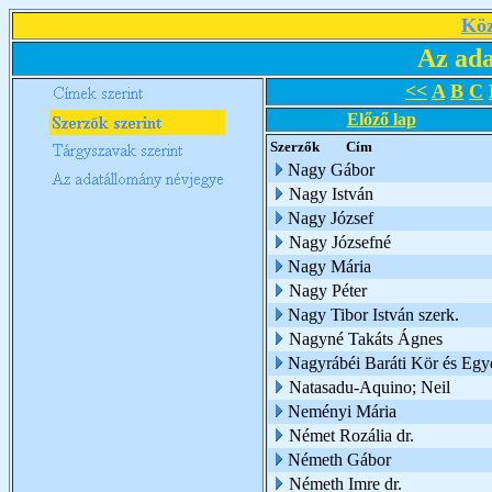
Köz
Az ada
<<
A
B
C
Előző lap
Szerzők
Cím
Nagy Gábor
Nagy István
Nagy József
Nagy Józsefné
Nagy Mária
Nagy Péter
Nagy Tibor István szerk.
Nagyné Takáts Ágnes
Nagyrábéi Baráti Kör és Egy
Natasadu-Aquino; Neil
Neményi Mária
Német Rozália dr.
Németh Gábor
Németh Imre dr.