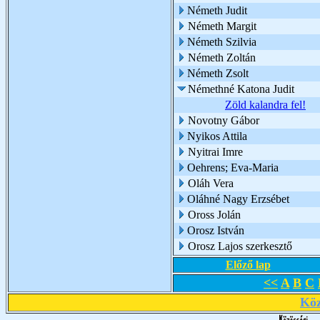
Németh Judit
Németh Margit
Németh Szilvia
Németh Zoltán
Németh Zsolt
Némethné Katona Judit
Zöld kalandra fel!
Novotny Gábor
Nyikos Attila
Nyitrai Imre
Oehrens; Eva-Maria
Oláh Vera
Oláhné Nagy Erzsébet
Oross Jolán
Orosz István
Orosz Lajos szerkesztő
Előző lap
<<
A
B
C
Köz