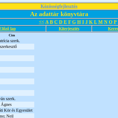
Közösségfejlesztés
Az adattár könyvtára
<<
A
B
C
D
E
F
G
H
I
J
K
L
M
N
O
P
Előző lap
Kiterjesztés
Keres
Cím
rícia szerk.
zerkesztő
ván szerk.
 Ágnes
ti Kör és Egyesület
no; Neil