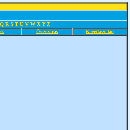
Q
R
S
T
U
V
W
X
Y
Z
és
Összezárás
Következő lap