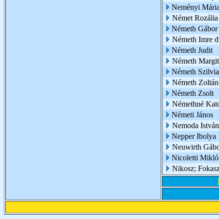
Neményi Mári
Német Rozália 
Németh Gábor
Németh Imre d
Németh Judit
Németh Margit
Németh Szilvia
Németh Zoltán
Németh Zsolt
Némethné Kato
Németi János
Nemoda István
Nepper Ibolya
Neuwirth Gáb
Nicoletti Mikló
Nikosz; Fokas