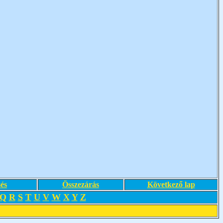
és
Összezárás
Következő lap
Q
R
S
T
U
V
W
X
Y
Z