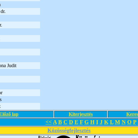
a
dr.
r.
na Judit
or
s
z
Előző lap
Kiterjesztés
Keres
<<
A
B
C
D
E
F
G
H
I
J
K
L
M
N
O
P
Közösségfejlesztés