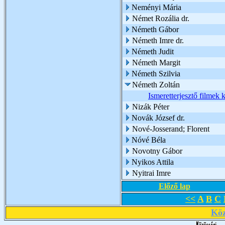
Neményi Mária
Német Rozália dr.
Németh Gábor
Németh Imre dr.
Németh Judit
Németh Margit
Németh Szilvia
Németh Zoltán
Ismeretterjesztő filmek
Nizák Péter
Novák József dr.
Nové-Josserand; Florent
Nóvé Béla
Novotny Gábor
Nyikos Attila
Nyitrai Imre
Előző lap
<<
A
B
C
Köz