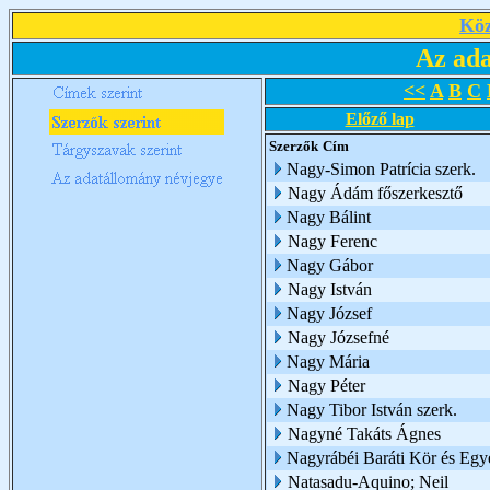
Köz
Az ada
<<
A
B
C
Előző lap
Szerzők
Cím
Nagy-Simon Patrícia szerk.
Nagy Ádám főszerkesztő
Nagy Bálint
Nagy Ferenc
Nagy Gábor
Nagy István
Nagy József
Nagy Józsefné
Nagy Mária
Nagy Péter
Nagy Tibor István szerk.
Nagyné Takáts Ágnes
Nagyrábéi Baráti Kör és Egy
Natasadu-Aquino; Neil