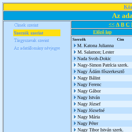
Köz
Az ada
<<
A
B
C
Előző lap
Szerzők
Cím
M. Katona Julianna
M. Salamon; Lester
Nada Svob-Dokic
Nagy-Simon Patrícia szerk.
Nagy Ádám főszerkesztő
Nagy Bálint
Nagy Ferenc
Nagy Gábor
Nagy István
Nagy József
Nagy Józsefné
Nagy Mária
Nagy Péter
Nagy Tibor István szerk.