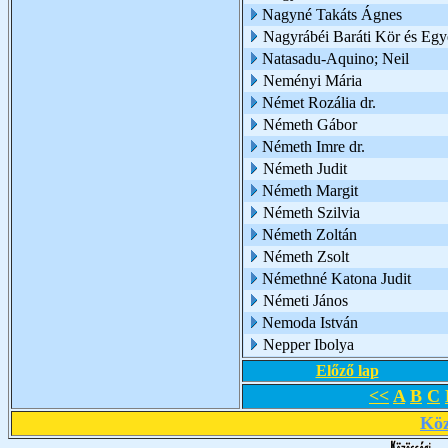
Nagyné Takáts Ágnes
Nagyrábéi Baráti Kör és Egy
Natasadu-Aquino; Neil
Neményi Mária
Német Rozália dr.
Németh Gábor
Németh Imre dr.
Németh Judit
Németh Margit
Németh Szilvia
Németh Zoltán
Németh Zsolt
Némethné Katona Judit
Németi János
Nemoda István
Nepper Ibolya
Előző lap
<<
A
B
C
Köz