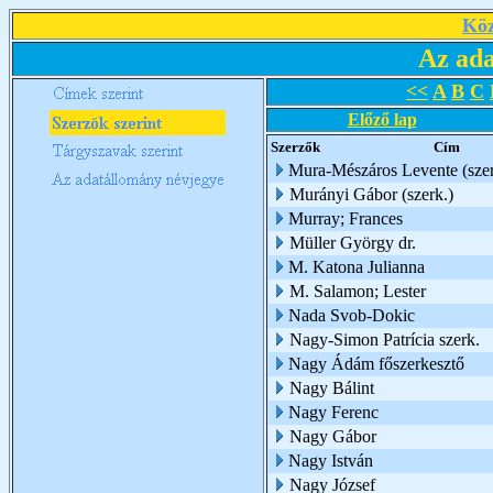
Köz
Az ada
<<
A
B
C
Előző lap
Szerzők
Cím
Mura-Mészáros Levente (szer
Murányi Gábor (szerk.)
Murray; Frances
Müller György dr.
M. Katona Julianna
M. Salamon; Lester
Nada Svob-Dokic
Nagy-Simon Patrícia szerk.
Nagy Ádám főszerkesztő
Nagy Bálint
Nagy Ferenc
Nagy Gábor
Nagy István
Nagy József