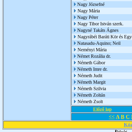
Nagy Józsefné
Nagy Mária
Nagy Péter
Nagy Tibor István szerk.
Nagyné Takáts Ágnes
Nagyrábéi Baráti Kör és Egy
Natasadu-Aquino; Neil
Neményi Mária
Német Rozália dr.
Németh Gábor
Németh Imre dr.
Németh Judit
Németh Margit
Németh Szilvia
Németh Zoltán
Németh Zsolt
Előző lap
<<
A
B
C
Köz