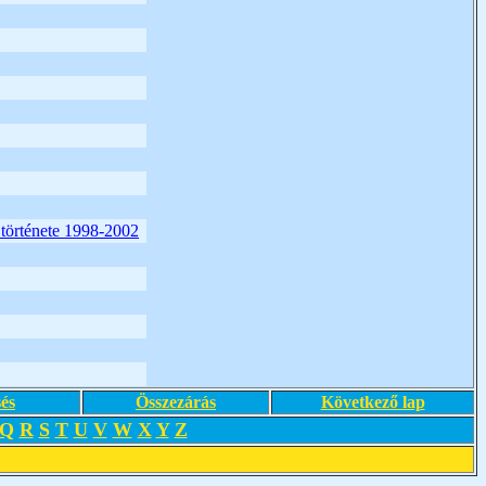
énete 1998-2002
és
Összezárás
Következő lap
Q
R
S
T
U
V
W
X
Y
Z