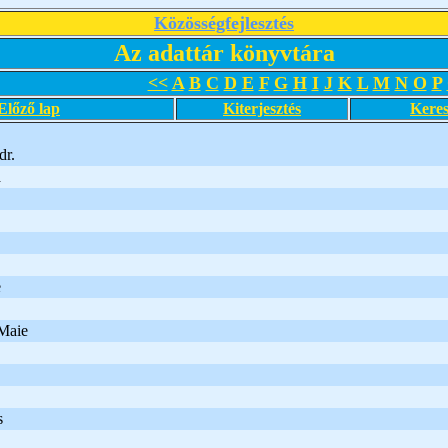
Közösségfejlesztés
Az adattár könyvtára
<<
A
B
C
D
E
F
G
H
I
J
K
L
M
N
O
P
Előző lap
Kiterjesztés
Keres
dr.
a
e
-Maie
s