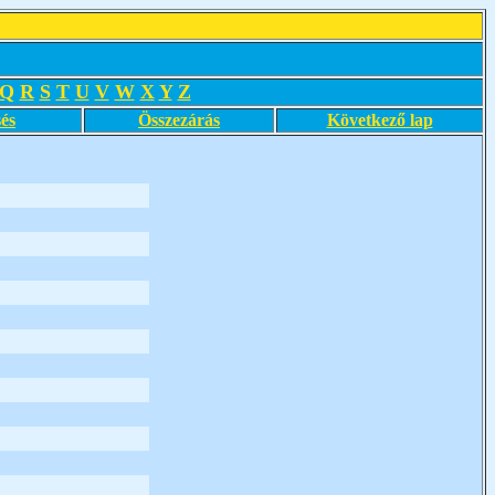
Q
R
S
T
U
V
W
X
Y
Z
és
Összezárás
Következő lap