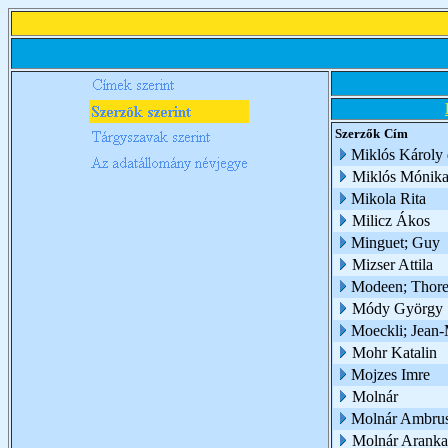
Szerzők
Cím
Miklós Károly 
Miklós Mónik
Mikola Rita
Milicz Ákos
Minguet; Guy
Mizser Attila
Modeen; Thor
Módy György
Moeckli; Jean
Mohr Katalin
Mojzes Imre
Molnár
Molnár Ambru
Molnár Aranka