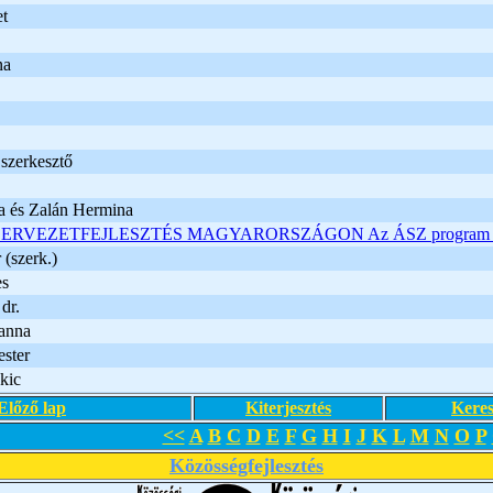
et
na
szerkesztő
a és Zalán Hermina
ZERVEZETFEJLESZTÉS MAGYARORSZÁGON Az ÁSZ program tört
(szerk.)
es
dr.
ianna
ster
kic
Előző lap
Kiterjesztés
Keres
<<
A
B
C
D
E
F
G
H
I
J
K
L
M
N
O
P
Közösségfejlesztés