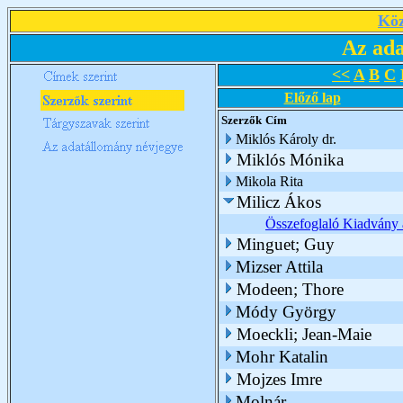
Köz
Az ada
<<
A
B
C
Előző lap
Szerzők
Cím
Miklós Károly dr.
Miklós Mónika
Mikola Rita
Milicz Ákos
Összefoglaló Kiadvány a
Minguet; Guy
Mizser Attila
Modeen; Thore
Módy György
Moeckli; Jean-Maie
Mohr Katalin
Mojzes Imre
Molnár