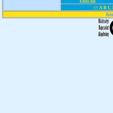
Előző lap
<<
A
B
C
Köz