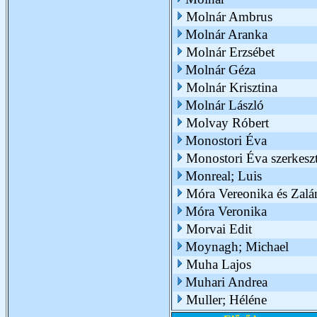
Molnár Ambrus
Molnár Aranka
Molnár Erzsébet
Molnár Géza
Molnár Krisztina
Molnár László
Molvay Róbert
Monostori Éva
Monostori Éva szerkesz
Monreal; Luis
Móra Vereonika és Zal
Móra Veronika
Morvai Edit
Moynagh; Michael
Muha Lajos
Muhari Andrea
Muller; Héléne