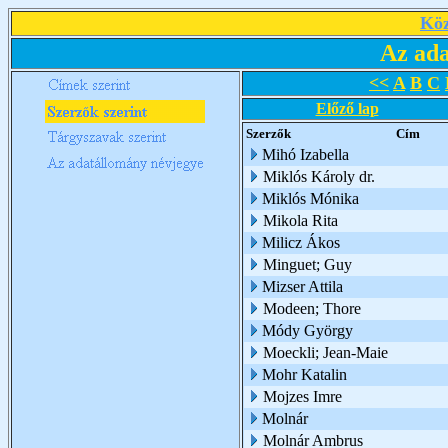
Köz
Az ada
<<
A
B
C
Előző lap
Szerzők
Cím
Mihó Izabella
Miklós Károly dr.
Miklós Mónika
Mikola Rita
Milicz Ákos
Minguet; Guy
Mizser Attila
Modeen; Thore
Módy György
Moeckli; Jean-Maie
Mohr Katalin
Mojzes Imre
Molnár
Molnár Ambrus