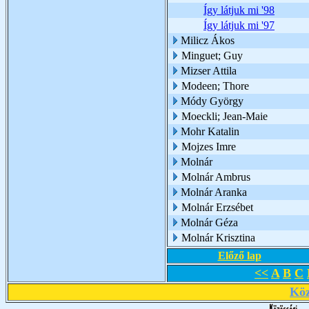
Így látjuk mi '98
Így látjuk mi '97
Milicz Ákos
Minguet; Guy
Mizser Attila
Modeen; Thore
Módy György
Moeckli; Jean-Maie
Mohr Katalin
Mojzes Imre
Molnár
Molnár Ambrus
Molnár Aranka
Molnár Erzsébet
Molnár Géza
Molnár Krisztina
Előző lap
<<
A
B
C
Köz