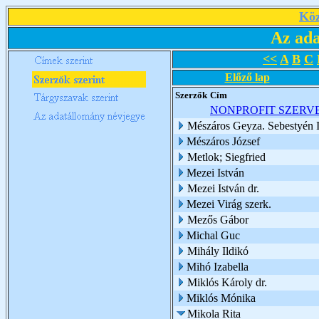
Köz
Az ada
<<
A
B
C
Előző lap
Szerzők
Cím
NONPROFIT SZERV
Mészáros Geyza. Sebestyén I
Mészáros József
Metlok; Siegfried
Mezei István
Mezei István dr.
Mezei Virág szerk.
Mezős Gábor
Michal Guc
Mihály Ildikó
Mihó Izabella
Miklós Károly dr.
Miklós Mónika
Mikola Rita