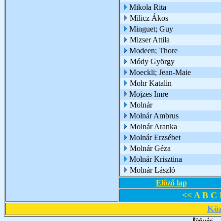
Mikola Rita
Milicz Ákos
Minguet; Guy
Mizser Attila
Modeen; Thore
Módy György
Moeckli; Jean-Maie
Mohr Katalin
Mojzes Imre
Molnár
Molnár Ambrus
Molnár Aranka
Molnár Erzsébet
Molnár Géza
Molnár Krisztina
Molnár László
Előző lap
<<
A
B
C
Köz