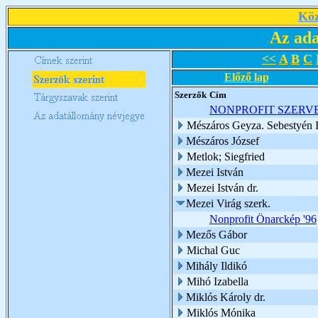
Köz
Az ada
<<
A
B
C
Előző lap
Szerzők
Cím
NONPROFIT SZERV
Mészáros Geyza. Sebestyén I
Mészáros József
Metlok; Siegfried
Mezei István
Mezei István dr.
Mezei Virág szerk.
Nonprofit Önarckép '96
Mezős Gábor
Michal Guc
Mihály Ildikó
Mihó Izabella
Miklós Károly dr.
Miklós Mónika