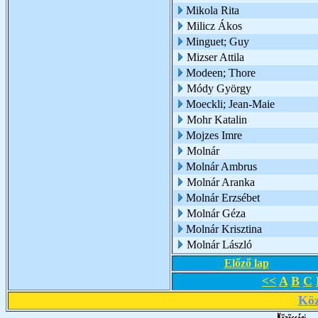
Mikola Rita
Milicz Ákos
Minguet; Guy
Mizser Attila
Modeen; Thore
Módy György
Moeckli; Jean-Maie
Mohr Katalin
Mojzes Imre
Molnár
Molnár Ambrus
Molnár Aranka
Molnár Erzsébet
Molnár Géza
Molnár Krisztina
Molnár László
Előző lap
<<
A
B
C
Köz