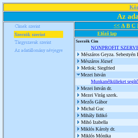
Köz
Az ada
<<
A
B
C
Előző lap
Szerzők
Cím
NONPROFIT SZERV
Mészáros Geyza. Sebestyén I
Mészáros József
Metlok; Siegfried
Mezei István
Munkanélkülieket segítő 
Mezei István dr.
Mezei Virág szerk.
Mezős Gábor
Michal Guc
Mihály Ildikó
Mihó Izabella
Miklós Károly dr.
Miklós Mónika