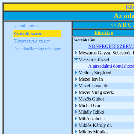
Köz
Az ada
<<
A
B
C
Előző lap
Szerzők
Cím
NONPROFIT SZERV
Mészáros Geyza. Sebestyén I
Mészáros József
A társadalmi döntéshoza
Metlok; Siegfried
Mezei István
Mezei István dr.
Mezei Virág szerk.
Mezős Gábor
Michal Guc
Mihály Ildikó
Mihó Izabella
Miklós Károly dr.
Miklós Mónika