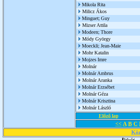
Mikola Rita
Milicz Ákos
Minguet; Guy
Mizser Attila
Modeen; Thore
Módy György
Moeckli; Jean-Maie
Mohr Katalin
Mojzes Imre
Molnár
Molnár Ambrus
Molnár Aranka
Molnár Erzsébet
Molnár Géza
Molnár Krisztina
Molnár László
Előző lap
<<
A
B
C
Köz