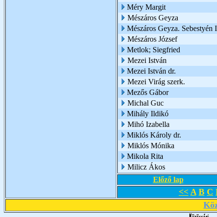
Méry Margit
Mészáros Geyza
Mészáros Geyza. Sebestyén I
Mészáros József
Metlok; Siegfried
Mezei István
Mezei István dr.
Mezei Virág szerk.
Mezős Gábor
Michal Guc
Mihály Ildikó
Mihó Izabella
Miklós Károly dr.
Miklós Mónika
Mikola Rita
Milicz Ákos
Előző lap
<<
A
B
C
Köz