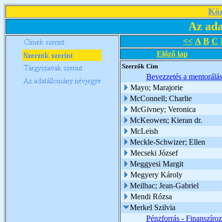
Köz
Az ada
<<
A
B
C
Előző lap
Szerzők
Cím
Bevezzetés a mentorálá
Mayo; Marajorie
McConnell; Charlie
McGivney; Veronica
McKeowen; Kieran dr.
McLeish
Meckle-Schwizer; Ellen
Mecseki József
Meggyesi Margit
Megyery Károly
Meilhac; Jean-Gabriel
Mendi Rózsa
Merkel Szilvia
Pénzforrás - Finanszíro