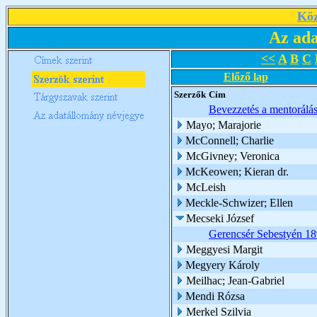
Köz
Az ada
<<
A
B
C
Előző lap
Szerzők
Cím
Bevezzetés a mentorálá
Mayo; Marajorie
McConnell; Charlie
McGivney; Veronica
McKeowen; Kieran dr.
McLeish
Meckle-Schwizer; Ellen
Mecseki József
Gerencsér Sebestyén 1
Meggyesi Margit
Megyery Károly
Meilhac; Jean-Gabriel
Mendi Rózsa
Merkel Szilvia