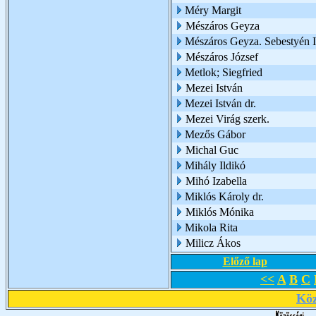
Méry Margit
Mészáros Geyza
Mészáros Geyza. Sebestyén I
Mészáros József
Metlok; Siegfried
Mezei István
Mezei István dr.
Mezei Virág szerk.
Mezős Gábor
Michal Guc
Mihály Ildikó
Mihó Izabella
Miklós Károly dr.
Miklós Mónika
Mikola Rita
Milicz Ákos
Előző lap
<<
A
B
C
Köz