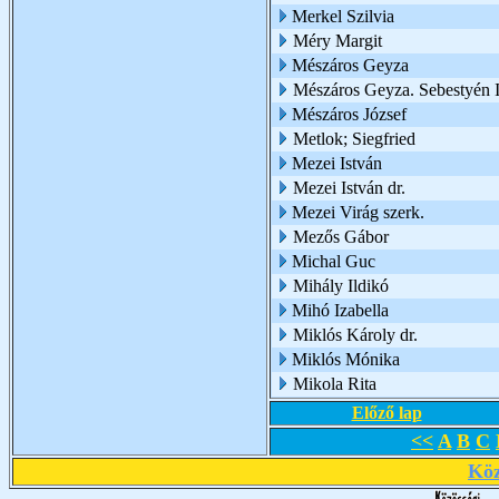
Merkel Szilvia
Méry Margit
Mészáros Geyza
Mészáros Geyza. Sebestyén I
Mészáros József
Metlok; Siegfried
Mezei István
Mezei István dr.
Mezei Virág szerk.
Mezős Gábor
Michal Guc
Mihály Ildikó
Mihó Izabella
Miklós Károly dr.
Miklós Mónika
Mikola Rita
Előző lap
<<
A
B
C
Köz