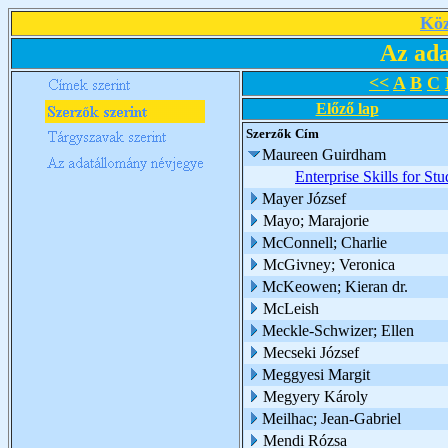
Köz
Az ada
<<
A
B
C
Előző lap
Szerzők
Cím
Maureen Guirdham
Enterprise Skills for Stu
Mayer József
Mayo; Marajorie
McConnell; Charlie
McGivney; Veronica
McKeowen; Kieran dr.
McLeish
Meckle-Schwizer; Ellen
Mecseki József
Meggyesi Margit
Megyery Károly
Meilhac; Jean-Gabriel
Mendi Rózsa