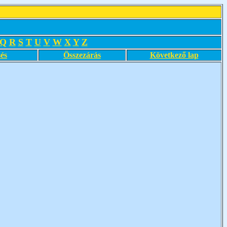
Q
R
S
T
U
V
W
X
Y
Z
és
Összezárás
Következő lap