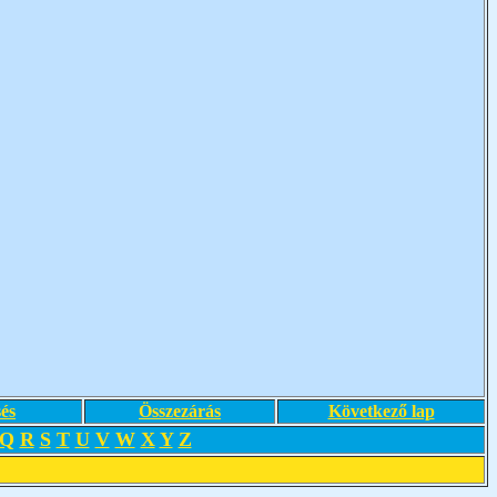
és
Összezárás
Következő lap
Q
R
S
T
U
V
W
X
Y
Z