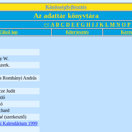
Közösségfejlesztés
Az adattár könyvtára
<<
A
B
C
D
E
F
G
H
I
J
K
L
M
N
O
P
Előző lap
Kiterjesztés
Keres
y W.
szerk.
s Romhányi András
ze Judit
zló
ló
chard
é (szerkesztő)
i Kalendárium 1999