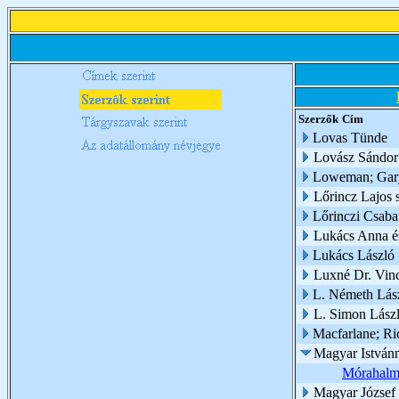
Szerzők
Cím
Lovas Tünde
Lovász Sándor
Loweman; Gar
Lőrincz Lajos 
Lőrinczi Csaba
Lukács Anna é
Lukács László
Luxné Dr. Vinc
L. Németh Lás
L. Simon Lász
Macfarlane; Ri
Magyar Istvánn
Mórahalm
Magyar József