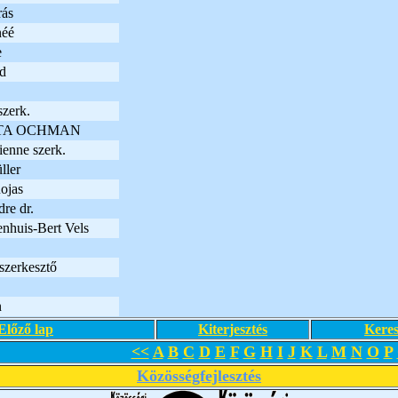
rás
néé
e
d
szerk.
TA OCHMAN
enne szerk.
ller
ojas
re dr.
nhuis-Bert Vels
szerkesztő
n
Előző lap
Kiterjesztés
Keres
<<
A
B
C
D
E
F
G
H
I
J
K
L
M
N
O
P
Közösségfejlesztés