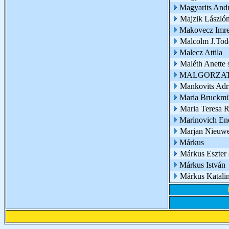
Magyarits And
Majzik László
Makovecz Imr
Malcolm J.Tod
Malecz Attila
Maléth Anette 
MALGORZA
Mankovits Adri
Maria Bruckmü
Maria Teresa R
Marinovich End
Marjan Nieuwe
Márkus
Márkus Eszter 
Márkus István
Márkus Katali