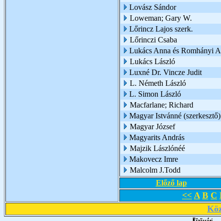
Lovász Sándor
Loweman; Gary W.
Lőrincz Lajos szerk.
Lőrinczi Csaba
Lukács Anna és Romhányi A
Lukács László
Luxné Dr. Vincze Judit
L. Németh László
L. Simon László
Macfarlane; Richard
Magyar Istvánné (szerkesztő)
Magyar József
Magyarits András
Majzik Lászlónéé
Makovecz Imre
Malcolm J.Todd
Előző lap
<<
A
B
C
Köz