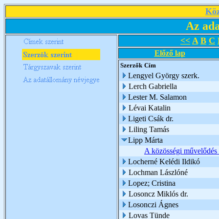
Köz
Az ada
<<
A
B
C
Előző lap
Szerzők
Cím
Lengyel György szerk.
Lerch Gabriella
Lester M. Salamon
Lévai Katalin
Ligeti Csák dr.
Liling Tamás
Lipp Márta
A közösségi művelődés 
Locherné Kelédi Ildikó
Lochman Lászlóné
Lopez; Cristina
Losoncz Miklós dr.
Losonczi Ágnes
Lovas Tünde