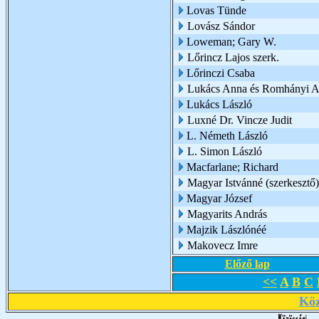
Lovas Tünde
Lovász Sándor
Loweman; Gary W.
Lőrincz Lajos szerk.
Lőrinczi Csaba
Lukács Anna és Romhányi A
Lukács László
Luxné Dr. Vincze Judit
L. Németh László
L. Simon László
Macfarlane; Richard
Magyar Istvánné (szerkesztő)
Magyar József
Magyarits András
Majzik Lászlónéé
Makovecz Imre
Előző lap
<<
A
B
C
Köz