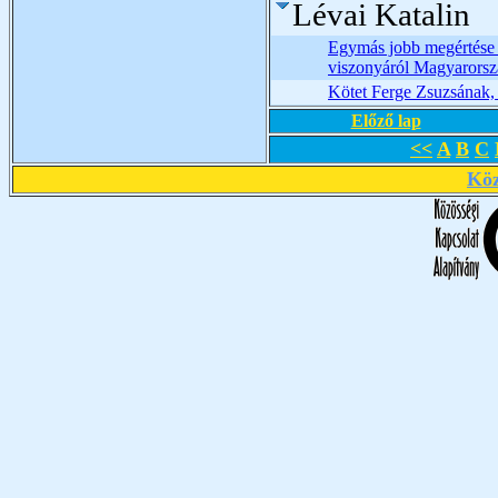
Lévai Katalin
Egymás jobb megértése 
viszonyáról Magyarors
Kötet Ferge Zsuzsának, 
Előző lap
<<
A
B
C
Köz