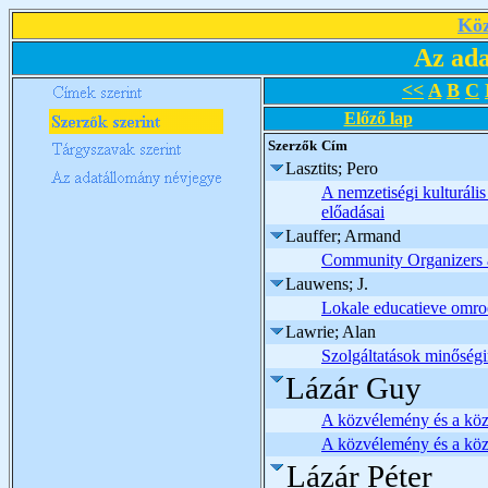
Köz
Az ada
<<
A
B
C
Előző lap
Szerzők
Cím
Lasztits; Pero
A nemzetiségi kulturáli
előadásai
Lauffer; Armand
Community Organizers a
Lauwens; J.
Lokale educatieve omro
Lawrie; Alan
Szolgáltatások minőségi
Lázár Guy
A közvélemény és a közv
A közvélemény és a közv
Lázár Péter