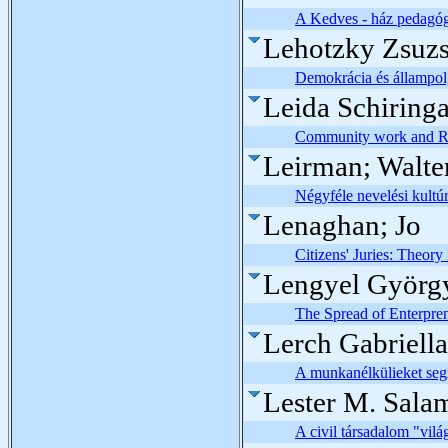
A Kedves - ház pedagógi
Lehotzky Zsuzs
Demokrácia és állampolg
Leida Schiring
Community work and R
Leirman; Walte
Négyféle nevelési kultú
Lenaghan; Jo
Citizens' Juries: Theory 
Lengyel György
The Spread of Enterpren
Lerch Gabriella
A munkanélkülieket segí
Lester M. Sala
A civil társadalom "vil