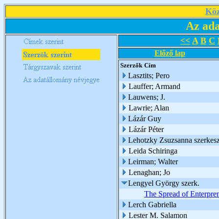
Köz
Az ada
<<
A
B
C
Előző lap
Szerzők
Cím
Lasztits; Pero
Lauffer; Armand
Lauwens; J.
Lawrie; Alan
Lázár Guy
Lázár Péter
Lehotzky Zsuzsanna szerkesz
Leida Schiringa
Leirman; Walter
Lenaghan; Jo
Lengyel György szerk.
The Spread of Enterpren
Lerch Gabriella
Lester M. Salamon