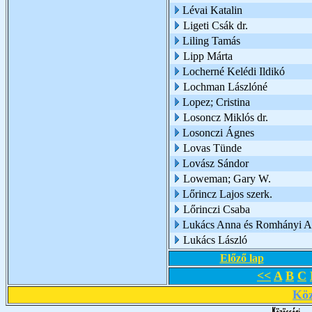
Lévai Katalin
Ligeti Csák dr.
Liling Tamás
Lipp Márta
Locherné Kelédi Ildikó
Lochman Lászlóné
Lopez; Cristina
Losoncz Miklós dr.
Losonczi Ágnes
Lovas Tünde
Lovász Sándor
Loweman; Gary W.
Lőrincz Lajos szerk.
Lőrinczi Csaba
Lukács Anna és Romhányi A
Lukács László
Előző lap
<<
A
B
C
Köz