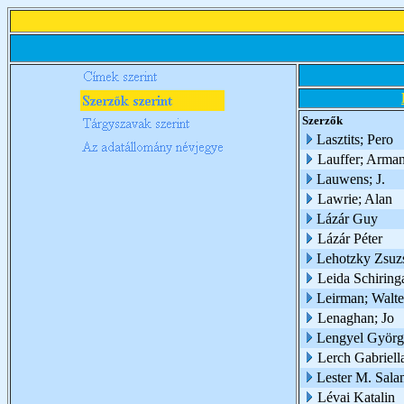
Szerzők
Lasztits; Pero
Lauffer; Arma
Lauwens; J.
Lawrie; Alan
Lázár Guy
Lázár Péter
Lehotzky Zsuzs
Leida Schiring
Leirman; Walte
Lenaghan; Jo
Lengyel Györg
Lerch Gabriell
Lester M. Sal
Lévai Katalin