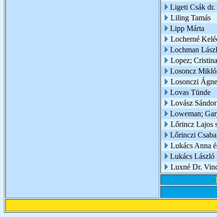
Ligeti Csák dr.
Liling Tamás
Lipp Márta
Locherné Keléd
Lochman Lász
Lopez; Cristin
Losoncz Miklós
Losonczi Ágne
Lovas Tünde
Lovász Sándor
Loweman; Gar
Lőrincz Lajos 
Lőrinczi Csaba
Lukács Anna é
Lukács László
Luxné Dr. Vinc