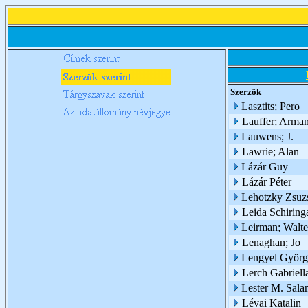
Szerzők
Lasztits; Pero
Lauffer; Arma
Lauwens; J.
Lawrie; Alan
Lázár Guy
Lázár Péter
Lehotzky Zsuzs
Leida Schiring
Leirman; Walte
Lenaghan; Jo
Lengyel Györg
Lerch Gabriell
Lester M. Sal
Lévai Katalin