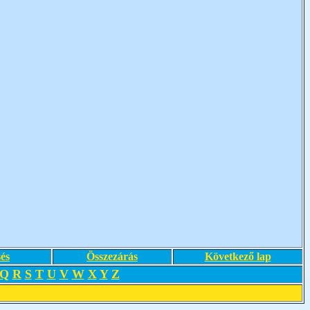
és
Összezárás
Következő lap
Q
R
S
T
U
V
W
X
Y
Z