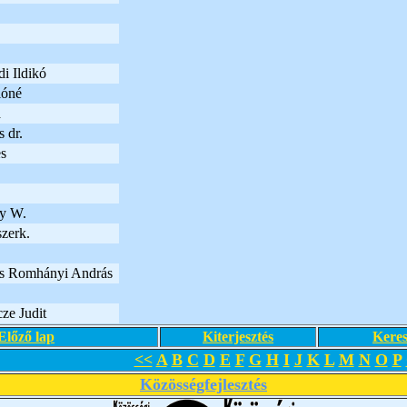
i Ildikó
lóné
a
 dr.
s
y W.
szerk.
s Romhányi András
ze Judit
Előző lap
Kiterjesztés
Keres
<<
A
B
C
D
E
F
G
H
I
J
K
L
M
N
O
P
Közösségfejlesztés