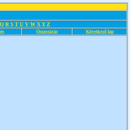
Q
R
S
T
U
V
W
X
Y
Z
és
Összezárás
Következő lap