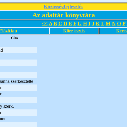
Közösségfejlesztés
Az adattár könyvtára
<<
A
B
C
D
E
F
G
H
I
J
K
L
M
N
O
P
Előző lap
Kiterjesztés
Keres
Cím
nd
anna szerkesztette
a
r
y szerk.
a
amon