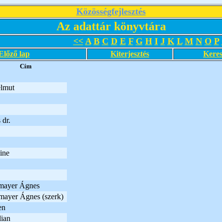
Közösségfejlesztés
Az adattár könyvtára
<<
A
B
C
D
E
F
G
H
I
J
K
L
M
N
O
P
Előző lap
Kiterjesztés
Keres
Cím
elmut
 dr.
ine
mayer Ágnes
mayer Ágnes (szerk)
en
lian