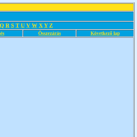
Q
R
S
T
U
V
W
X
Y
Z
és
Összezárás
Következő lap