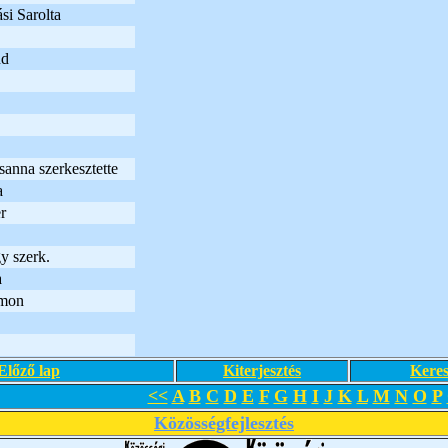
si Sarolta
nd
anna szerkesztette
a
r
y szerk.
a
amon
Előző lap
Kiterjesztés
Keres
<<
A
B
C
D
E
F
G
H
I
J
K
L
M
N
O
P
Közösségfejlesztés