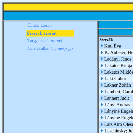
Szerzők
Kuti Éva
K. Anheier; H
Ladányi János
Lakatos Kinga
Lakatos Miklós
Laki Gábor
Lakner Zoltán
Lambert; Carol
Lannert Judit
Lányi András
Lányiné Engel
Lányiné Engel
Lars Alro Oles
Laschinsky; Ju