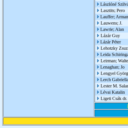
Lászlóné Szilvá
Lasztits; Pero
Lauffer; Arma
Lauwens; J.
Lawrie; Alan
Lázár Guy
Lázár Péter
Lehotzky Zsuzs
Leida Schiring
Leirman; Walte
Lenaghan; Jo
Lengyel Györg
Lerch Gabriell
Lester M. Sal
Lévai Katalin
Ligeti Csák dr.