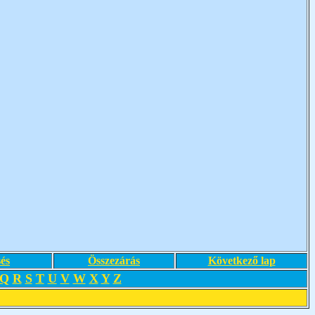
és
Összezárás
Következő lap
Q
R
S
T
U
V
W
X
Y
Z