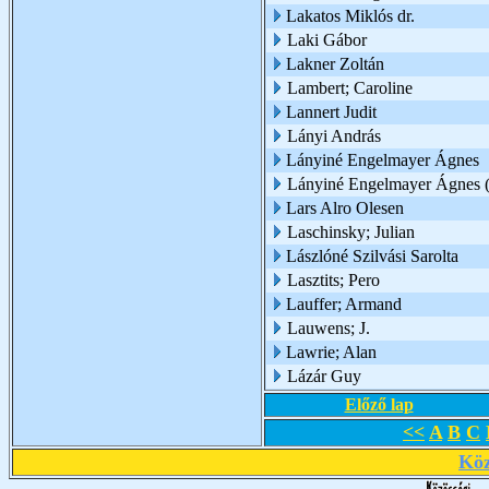
Lakatos Miklós dr.
Laki Gábor
Lakner Zoltán
Lambert; Caroline
Lannert Judit
Lányi András
Lányiné Engelmayer Ágnes
Lányiné Engelmayer Ágnes (
Lars Alro Olesen
Laschinsky; Julian
Lászlóné Szilvási Sarolta
Lasztits; Pero
Lauffer; Armand
Lauwens; J.
Lawrie; Alan
Lázár Guy
Előző lap
<<
A
B
C
Köz