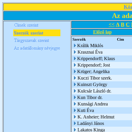
Köz
Az ada
<<
A
B
C
Előző lap
Szerzők
Cím
Králik Miklós
Krasznai Éva
Krippendorff; Klaus
Krippendorf; Jost
Krüger; Angelika
Kuczi Tibor szerk.
Kuinszt György
Kulcsár László dr.
Kun Tibor dr.
Kunsági Andrea
Kuti Éva
K. Anheier; Helmut
Ladányi János
Lakatos Kinga