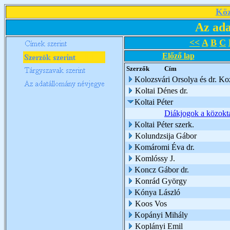
Köz
Az ada
<<
A
B
C
Előző lap
Szerzők
Cím
Kolozsvári Orsolya és dr. Koz
Koltai Dénes dr.
Koltai Péter
Diákjogok a közokta
Koltai Péter szerk.
Kolundzsija Gábor
Komáromi Éva dr.
Komlóssy J.
Koncz Gábor dr.
Konrád György
Kónya László
Koos Vos
Kopányi Mihály
Koplányi Emil