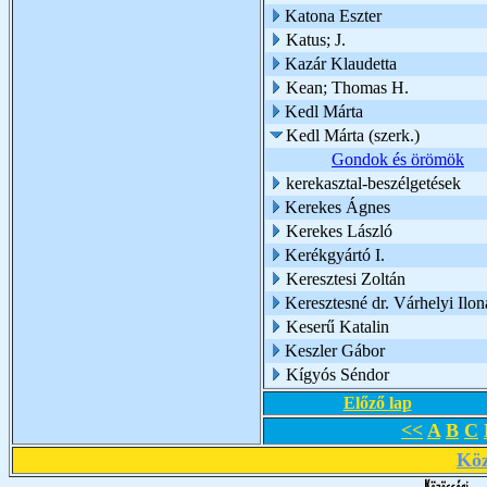
Katona Eszter
Katus; J.
Kazár Klaudetta
Kean; Thomas H.
Kedl Márta
Kedl Márta (szerk.)
Gondok és örömök
kerekasztal-beszélgetések
Kerekes Ágnes
Kerekes László
Kerékgyártó I.
Keresztesi Zoltán
Keresztesné dr. Várhelyi Ilon
Keserű Katalin
Keszler Gábor
Kígyós Séndor
Előző lap
<<
A
B
C
Köz