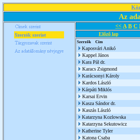
Köz
Az ada
<<
A
B
C
Előző lap
Szerzők
Cím
Kaposvári Anikó
Kappel János
Kara Pál dr.
Karacs Zsigmond
Karácsonyi Károly
Kardos László
Kárpáti Miklós
Karsai Ervin
Kasza Sándor dr.
Kaszás László
Katarzyna Kozlowska
Katarzyna Sekutowicz
Katherine Tyler
Katona Csaba