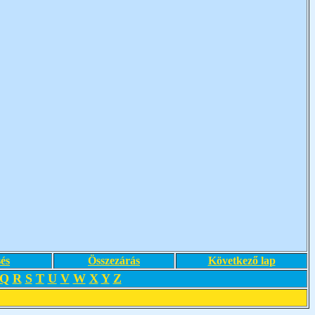
és
Összezárás
Következő lap
Q
R
S
T
U
V
W
X
Y
Z