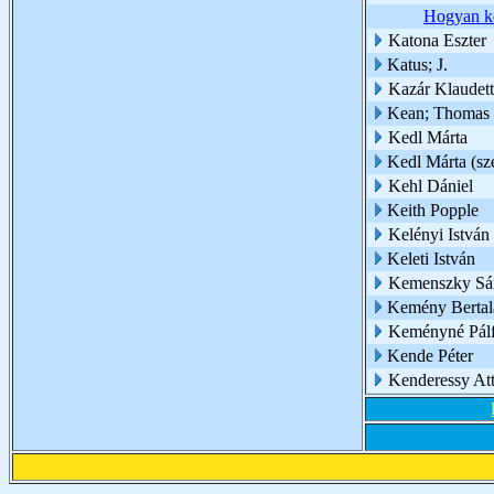
Hogyan k
Katona Eszter
Katus; J.
Kazár Klaudet
Kean; Thomas
Kedl Márta
Kedl Márta (sz
Kehl Dániel
Keith Popple
Kelényi István 
Keleti István
Kemenszky Sá
Kemény Bertala
Keményné Pálf
Kende Péter
Kenderessy Att