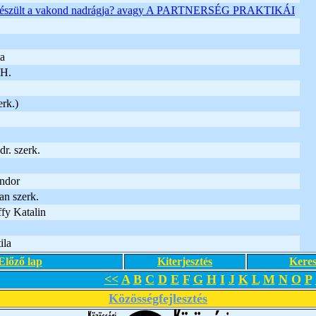
észült a vakond nadrágja? avagy A PARTNERSÉG PRAKTIKÁI
ta
 H.
erk.)
dr. szerk.
ndor
n szerk.
fy Katalin
ila
Előző lap
Kiterjesztés
Keres
<<
A
B
C
D
E
F
G
H
I
J
K
L
M
N
O
P
Közösségfejlesztés