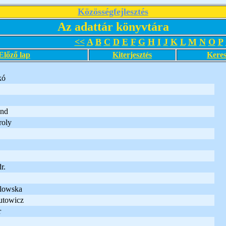
Közösségfejlesztés
Az adattár könyvtára
<<
A
B
C
D
E
F
G
H
I
J
K
L
M
N
O
P
Előző lap
Kiterjesztés
Keres
kó
ond
roly
r.
lowska
utowicz
r