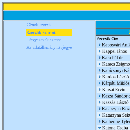
Szerzők
Cím
Kaposvári Ani
Kappel János
Kara Pál dr.
Karacs Zsigm
Karácsonyi Ká
Kardos László
Kárpáti Miklós
Karsai Ervin
Kasza Sándor d
Kaszás László
Katarzyna Koz
Katarzyna Sek
Katherine Tyle
Katona Csaba