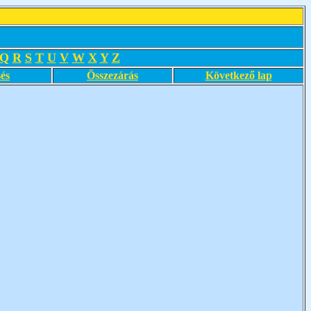
Q
R
S
T
U
V
W
X
Y
Z
és
Összezárás
Következő lap