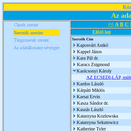
Köz
Az ada
<<
A
B
C
Előző lap
Szerzők
Cím
Kaposvári Anikó
Kappel János
Kara Pál dr.
Karacs Zsigmond
Karácsonyi Károly
AZ ECSEDI-LÁP, múlt é
Kardos László
Kárpáti Miklós
Karsai Ervin
Kasza Sándor dr.
Kaszás László
Katarzyna Kozlowska
Katarzyna Sekutowicz
Katherine Tyler