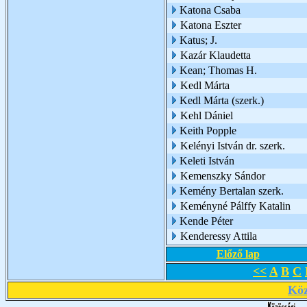
Katona Csaba
Katona Eszter
Katus; J.
Kazár Klaudetta
Kean; Thomas H.
Kedl Márta
Kedl Márta (szerk.)
Kehl Dániel
Keith Popple
Kelényi István dr. szerk.
Keleti István
Kemenszky Sándor
Kemény Bertalan szerk.
Keményné Pálffy Katalin
Kende Péter
Kenderessy Attila
Előző lap
<<
A
B
C
Köz