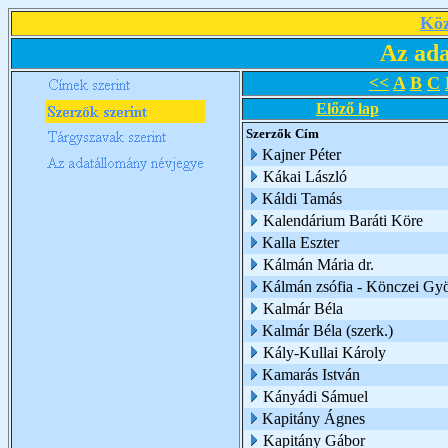
Köz
Az ada
<<
A
B
C
Előző lap
Szerzők
Cím
Kajner Péter
Kákai László
Káldi Tamás
Kalendárium Baráti Köre
Kalla Eszter
Kálmán Mária dr.
Kálmán zsófia - Könczei Gy
Kalmár Béla
Kalmár Béla (szerk.)
Kály-Kullai Károly
Kamarás István
Kányádi Sámuel
Kapitány Ágnes
Kapitány Gábor