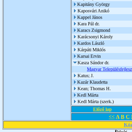
Kapitány György
Kaposvári Anikó
Kappel János
Kara Pál dr.
Karacs Zsigmond
Karácsonyi Károly
Kardos László
Kárpáti Miklós
Karsai Ervin
Kasza Sándor dr.
Magyar Településfejlesz
Katus; J.
Kazár Klaudetta
Kean; Thomas H.
Kedl Márta
Kedl Márta (szerk.)
Előző lap
<<
A
B
C
Köz