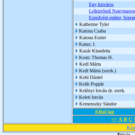
Egy kisváros
Lelkierőmű Nagymaros
Ezredvégi ember, Seregél
Katherine Tyler
Katona Csaba
Katona Eszter
Katus; J.
Kazár Klaudetta
Kean; Thomas H.
Kedl Márta
Kedl Márta (szerk.)
Kehl Dániel
Keith Popple
Kelényi István dr. szerk.
Keleti István
Kemenszky Sándor
Előző lap
<<
A
B
C
Köz