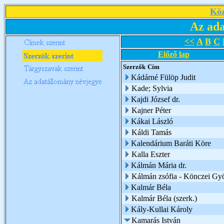
Köz
Az ada
<<
A
B
C
Előző lap
Szerzők
Cím
Kádárné Fülöp Judit
Kade; Sylvia
Kajdi József dr.
Kajner Péter
Kákai László
Káldi Tamás
Kalendárium Baráti Köre
Kalla Eszter
Kálmán Mária dr.
Kálmán zsófia - Könczei Gy
Kalmár Béla
Kalmár Béla (szerk.)
Kály-Kullai Károly
Kamarás István