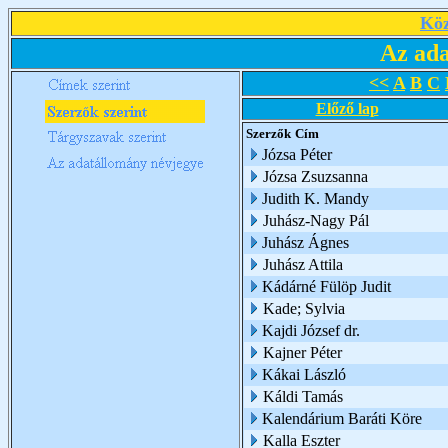
Köz
Az ada
<<
A
B
C
Előző lap
Szerzők
Cím
Józsa Péter
Józsa Zsuzsanna
Judith K. Mandy
Juhász-Nagy Pál
Juhász Ágnes
Juhász Attila
Kádárné Fülöp Judit
Kade; Sylvia
Kajdi József dr.
Kajner Péter
Kákai László
Káldi Tamás
Kalendárium Baráti Köre
Kalla Eszter