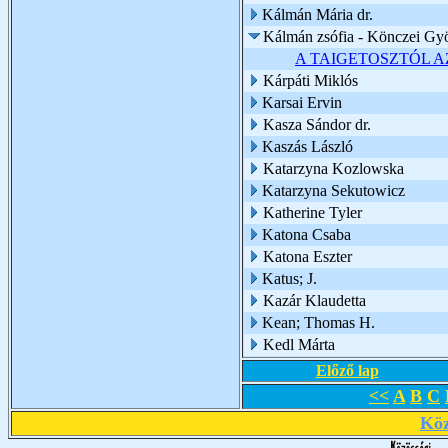
Kálmán Mária dr.
Kálmán zsófia - Könczei Gy
A TAIGETOSZTÓL 
Kárpáti Miklós
Karsai Ervin
Kasza Sándor dr.
Kaszás László
Katarzyna Kozlowska
Katarzyna Sekutowicz
Katherine Tyler
Katona Csaba
Katona Eszter
Katus; J.
Kazár Klaudetta
Kean; Thomas H.
Kedl Márta
Előző lap
<<
A
B
C
Köz