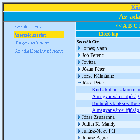
Köz
Az ada
<<
A
B
C
Előző lap
Szerzők
Cím
Joines; Vann
Joó Ferenc
Jovitza
Józan Péter
Józsa Kálmánné
Józsa Péter
Kód - kultúra - kommun
A magyar városi ifjúság s
Kulturális blokkok Bud
A magyar városi ifjúság s
Józsa Zsuzsanna
Judith K. Mandy
Juhász-Nagy Pál
Juhász Ágnes