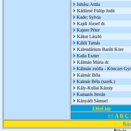
Juhász Attila
Kádárné Fülöp Judit
Kade; Sylvia
Kajdi József dr.
Kajner Péter
Kákai László
Káldi Tamás
Kalendárium Baráti Köre
Kalla Eszter
Kálmán Mária dr.
Kálmán zsófia - Könczei Gy
Kalmár Béla
Kalmár Béla (szerk.)
Kály-Kullai Károly
Kamarás István
Kányádi Sámuel
Előző lap
<<
A
B
C
Köz