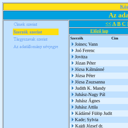
Köz
Az ada
<<
A
B
C
Előző lap
Szerzők
Cím
Joines; Vann
Joó Ferenc
Jovitza
Józan Péter
Józsa Kálmánné
Józsa Péter
Józsa Zsuzsanna
Judith K. Mandy
Juhász-Nagy Pál
Juhász Ágnes
Juhász Attila
Kádárné Fülöp Judit
Kade; Sylvia
Kajdi József dr.