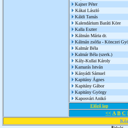
Kajner Péter
Kákai László
Káldi Tamás
Kalendárium Baráti Köre
Kalla Eszter
Kálmán Mária dr.
Kálmán zsófia - Könczei Gy
Kalmár Béla
Kalmár Béla (szerk.)
Kály-Kullai Károly
Kamarás István
Kányádi Sámuel
Kapitány Ágnes
Kapitány Gábor
Kapitány György
Kaposvári Anikó
Előző lap
<<
A
B
C
Köz