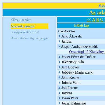
Köz
Az ada
<<
A
B
C
Előző lap
Szerzők
Cím
Janó Ákos dr.
Janusz
Jasper András szervezők
Összefoglaló Kiadvány a
Javier Pérez de Cuéllar
Jávorszky Iván
Jeff Hoover
Jobbágy Mária szerk.
John Keane
Joines; Vann
Joó Ferenc
Jovitza
Józan Péter
Józsa Kálmánné