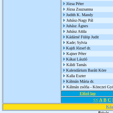
Józsa Péter
Józsa Zsuzsanna
Judith K. Mandy
Juhász-Nagy Pál
Juhász Ágnes
Juhász Attila
Kádárné Fülöp Judit
Kade; Sylvia
Kajdi József dr.
Kajner Péter
Kákai László
Káldi Tamás
Kalendárium Baráti Köre
Kalla Eszter
Kálmán Mária dr.
Kálmán zsófia - Könczei Gy
Előző lap
<<
A
B
C
Köz