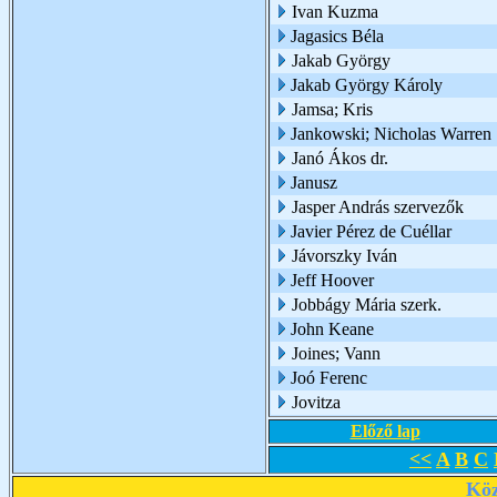
Ivan Kuzma
Jagasics Béla
Jakab György
Jakab György Károly
Jamsa; Kris
Jankowski; Nicholas Warren
Janó Ákos dr.
Janusz
Jasper András szervezők
Javier Pérez de Cuéllar
Jávorszky Iván
Jeff Hoover
Jobbágy Mária szerk.
John Keane
Joines; Vann
Joó Ferenc
Jovitza
Előző lap
<<
A
B
C
Köz