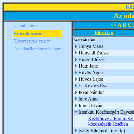
Köz
Az ada
<<
A
B
C
Előző lap
Szerzők
Cím
Hunya Márta
Hunyadi Zsuzsa
Huszerl József
Hutt; Jane
Hűvös Ágnes
Hűvös Lajos
H. Kovács Éva
Ikvai Nándor
Imre Anna
Imreh István
Istenkúti Közösségért Egyesü
Kézikönyv a Fórum Szín
közösségeik életében
Ivády Vilmos dr. (szerk.)