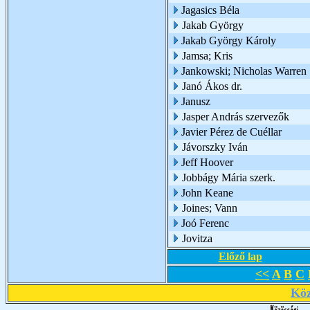
Jagasics Béla
Jakab György
Jakab György Károly
Jamsa; Kris
Jankowski; Nicholas Warren
Janó Ákos dr.
Janusz
Jasper András szervezők
Javier Pérez de Cuéllar
Jávorszky Iván
Jeff Hoover
Jobbágy Mária szerk.
John Keane
Joines; Vann
Joó Ferenc
Jovitza
Előző lap
<<
A
B
C
Köz