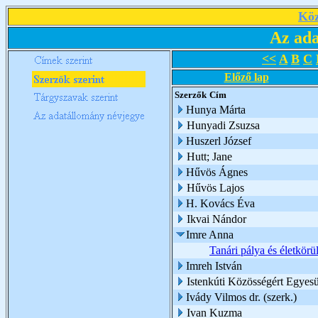
Köz
Az ada
<<
A
B
C
Előző lap
Szerzők
Cím
Hunya Márta
Hunyadi Zsuzsa
Huszerl József
Hutt; Jane
Hűvös Ágnes
Hűvös Lajos
H. Kovács Éva
Ikvai Nándor
Imre Anna
Tanári pálya és életkö
Imreh István
Istenkúti Közösségért Egyesü
Ivády Vilmos dr. (szerk.)
Ivan Kuzma