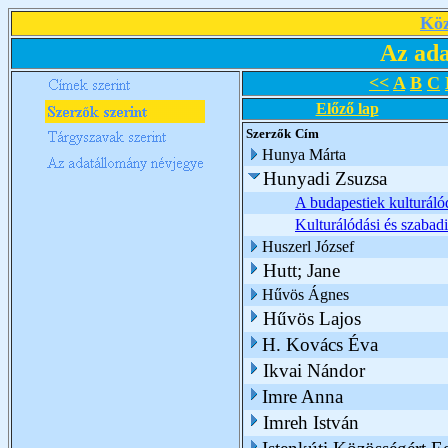
Köz
Az ada
<<
A
B
C
Előző lap
Szerzők
Cím
Hunya Márta
Hunyadi Zsuzsa
A budapestiek kulturáló
Kulturálódási és szabadi
Huszerl József
Hutt; Jane
Hűvös Ágnes
Hűvös Lajos
H. Kovács Éva
Ikvai Nándor
Imre Anna
Imreh István