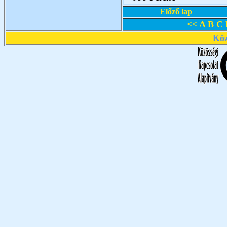
Előző lap
<<
A
B
C
Köz