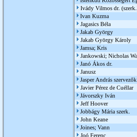
Istenkúti Közösségért E
Ivády Vilmos dr. (szerk.
Ivan Kuzma
Jagasics Béla
Jakab György
Jakab György Károly
Jamsa; Kris
Jankowski; Nicholas Wa
Janó Ákos dr.
Janusz
Jasper András szervezők
Javier Pérez de Cuéllar
Jávorszky Iván
Jeff Hoover
Jobbágy Mária szerk.
John Keane
Joines; Vann
Joó Ferenc