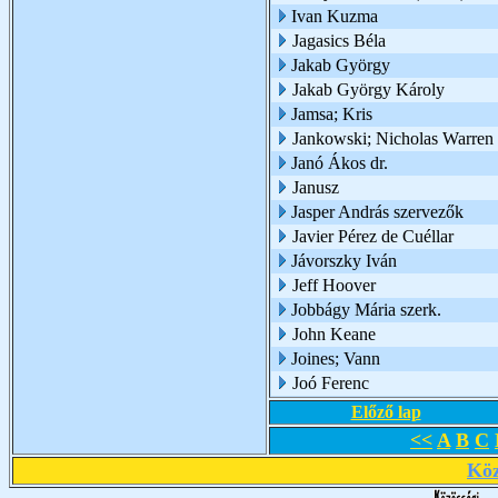
Ivan Kuzma
Jagasics Béla
Jakab György
Jakab György Károly
Jamsa; Kris
Jankowski; Nicholas Warren
Janó Ákos dr.
Janusz
Jasper András szervezők
Javier Pérez de Cuéllar
Jávorszky Iván
Jeff Hoover
Jobbágy Mária szerk.
John Keane
Joines; Vann
Joó Ferenc
Előző lap
<<
A
B
C
Köz