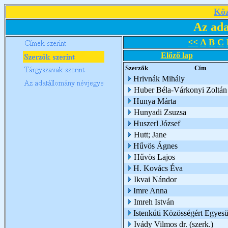
Köz
Az ada
<<
A
B
C
Előző lap
Szerzők
Cím
Hrivnák Mihály
Huber Béla-Várkonyi Zoltán
Hunya Márta
Hunyadi Zsuzsa
Huszerl József
Hutt; Jane
Hűvös Ágnes
Hűvös Lajos
H. Kovács Éva
Ikvai Nándor
Imre Anna
Imreh István
Istenkúti Közösségért Egyesü
Ivády Vilmos dr. (szerk.)