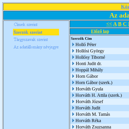
Köz
Az ada
<<
A
B
C
Előző lap
Szerzők
Cím
Holló Péter
Hollósi György
Hollósy Tiborné
Honti Judit dr.
Hoppál Mihály
Horn Gábor
Horn Gábor (szerk.)
Horváth Gyula
Horváth H. Attila (szerk.)
Horváth József
Horváth Judit
Horváth M. Tamás
Horváth Réka
Horváth Zsuzsanna