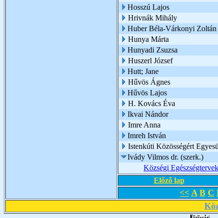
Hosszú Lajos
Hrivnák Mihály
Huber Béla-Várkonyi Zoltán
Hunya Márta
Hunyadi Zsuzsa
Huszerl József
Hutt; Jane
Hűvös Ágnes
Hűvös Lajos
H. Kovács Éva
Ikvai Nándor
Imre Anna
Imreh István
Istenkúti Közösségért Egyesü
Ivády Vilmos dr. (szerk.)
Községi Egészségtervek
Előző lap
<<
A
B
C
Köz