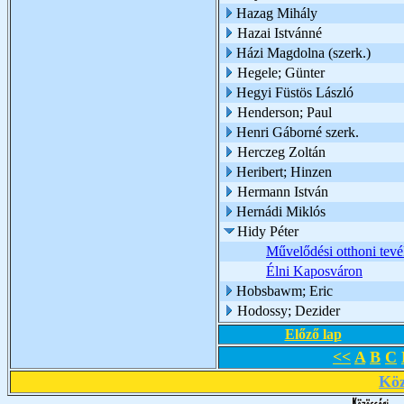
Hazag Mihály
Hazai Istvánné
Házi Magdolna (szerk.)
Hegele; Günter
Hegyi Füstös László
Henderson; Paul
Henri Gáborné szerk.
Herczeg Zoltán
Heribert; Hinzen
Hermann István
Hernádi Miklós
Hidy Péter
Művelődési otthoni tev
Élni Kaposváron
Hobsbawm; Eric
Hodossy; Dezider
Előző lap
<<
A
B
C
Köz