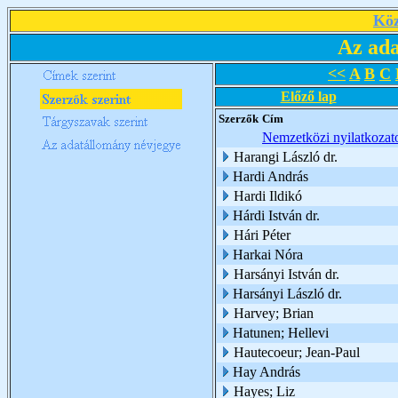
Köz
Az ada
<<
A
B
C
Előző lap
Szerzők
Cím
Nemzetközi nyilatkozatok
Harangi László dr.
Hardi András
Hardi Ildikó
Hárdi István dr.
Hári Péter
Harkai Nóra
Harsányi István dr.
Harsányi László dr.
Harvey; Brian
Hatunen; Hellevi
Hautecoeur; Jean-Paul
Hay András
Hayes; Liz