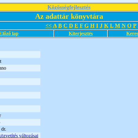
Közösségfejlesztés
Az adattár könyvtára
<<
A
B
C
D
E
F
G
H
I
J
K
L
M
N
O
P
Előző lap
Kiterjesztés
Keres
t
nno
r
ó
 dr.
özvetítés változásai