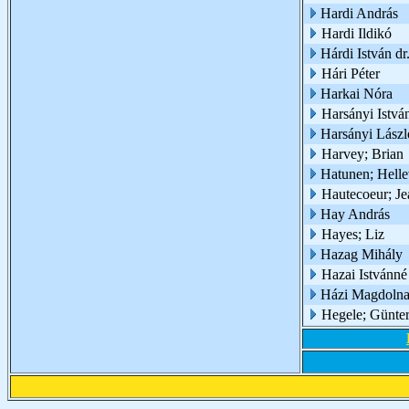
Hardi András
Hardi Ildikó
Hárdi István dr
Hári Péter
Harkai Nóra
Harsányi István
Harsányi Lászl
Harvey; Brian
Hatunen; Helle
Hautecoeur; Je
Hay András
Hayes; Liz
Hazag Mihály
Hazai Istvánné
Házi Magdolna 
Hegele; Günte