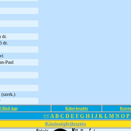
.
 dr.
ó dr.
vi
an-Paul
(szerk.)
r
Előző lap
Kiterjesztés
Keres
<<
A
B
C
D
E
F
G
H
I
J
K
L
M
N
O
P
Közösségfejlesztés