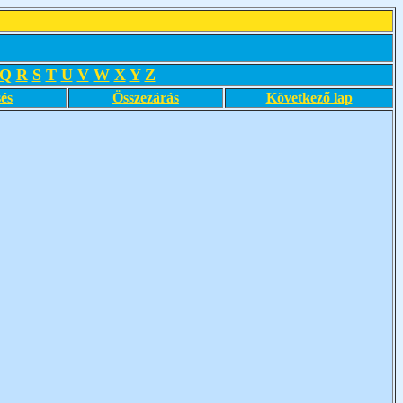
Q
R
S
T
U
V
W
X
Y
Z
és
Összezárás
Következő lap