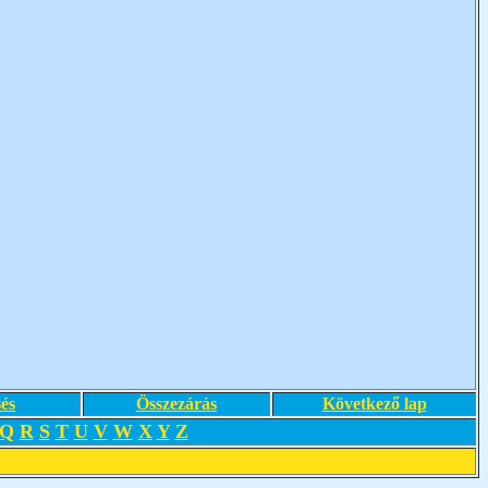
és
Összezárás
Következő lap
Q
R
S
T
U
V
W
X
Y
Z