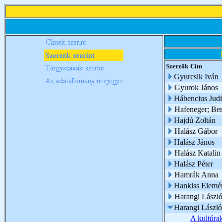
Szerzők
Cím
Gyurcsik Iván
Gyurok János
Hábencius Judi
Hafeneger; Be
Hajdú Zoltán
Halász Gábor
Halász János
Halász Katalin
Halász Péter
Hamrák Anna
Hankiss Elemé
Harangi Lászl
Harangi László
A kultúrak